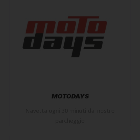
MOTODAYS
Navetta ogni 30 minuti dal nostro
parcheggio