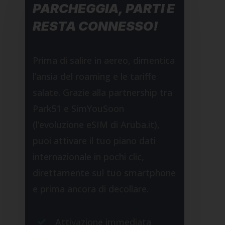
PARCHEGGIA, PARTI E
RESTA CONNESSO!
Prima di salire in aereo, dimentica
l’ansia del roaming e le tariffe
salate. Grazie alla partnership tra
Park51 e SimYouSoon
(l’evoluzione eSIM di Aruba.it),
puoi attivare il tuo piano dati
internazionale in pochi clic,
direttamente sul tuo smartphone
e prima ancora di decollare.
Attivazione immediata